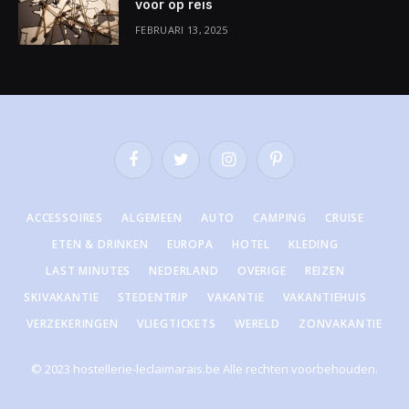
voor op reis
FEBRUARI 13, 2025
Facebook
Twitter
Instagram
Pinterest
ACCESSOIRES
ALGEMEEN
AUTO
CAMPING
CRUISE
ETEN & DRINKEN
EUROPA
HOTEL
KLEDING
LAST MINUTES
NEDERLAND
OVERIGE
REIZEN
SKIVAKANTIE
STEDENTRIP
VAKANTIE
VAKANTIEHUIS
VERZEKERINGEN
VLIEGTICKETS
WERELD
ZONVAKANTIE
© 2023 hostellerie-leclaimarais.be Alle rechten voorbehouden.