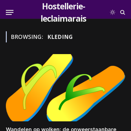
Hostellerie-
leclaimarais
BROWSING:
KLEDING
Wandelen op wolken: de onweerstaanbare