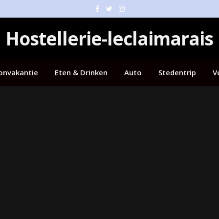
Facebook
Twitter
Instagram
Hostellerie-leclaimarais
onvakantie
Eten & Drinken
Auto
Stedentrip
V